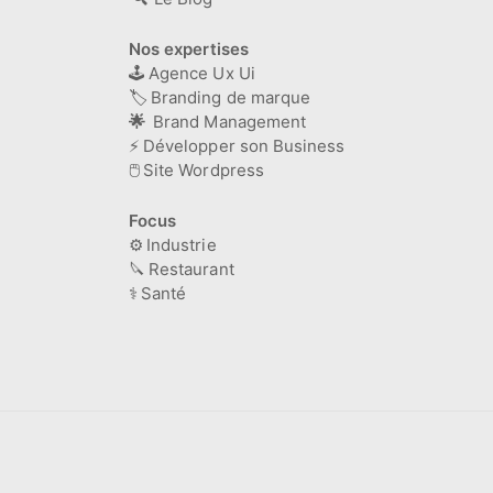
Nos expertises
🕹️
Agence Ux Ui
🏷️
Branding de marque
🌟
Brand Management
⚡
Développer son Business
🖱️
Site Wordpress
Focus
⚙️
Industrie
🔪
Restaurant
⚕️
Santé