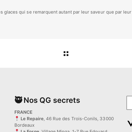
 glaces qui se remarquent autant par leur saveur que par leur l
🥷 Nos QG secrets
FRANCE
Le Repaire
, 46 Rue des Trois-Conils, 33000
Bordeaux
La Forge,
Village Minga, 1-7 Rue Edouard