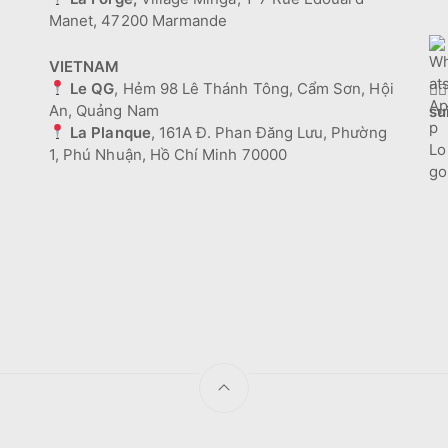
Manet, 47200 Marmande
VIETNAM
Le QG
, Hẻm 98 Lê Thánh Tông, Cẩm Sơn, Hội
🕵️‍♂
An, Quảng Nam
su
La Planque
, 161A Đ. Phan Đăng Lưu, Phường
1, Phú Nhuận, Hồ Chí Minh 70000