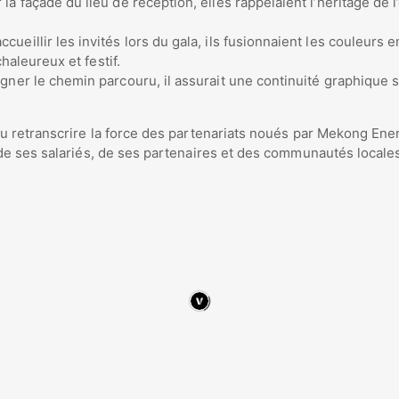
 la façade du lieu de réception, elles rappelaient l’héritage de 
cueillir les invités lors du gala, ils fusionnaient les couleu
chaleureux et festif.
ner le chemin parcouru, il assurait une continuité graphique su
u retranscrire la force des partenariats noués par Mekong Ener
de ses salariés, de ses partenaires et des communautés locale