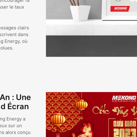
encourager la
sser le taux
essages clairs
nscrivent dans
ng Energy, où
solues.
An : Une
nd Écran
ong Energy a
reux sur un
ns alors conçu