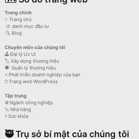
Trang chính
✨
Trang chủ
🎨
danh mục đầu tư
🔍
Blog
Chuyên môn của chúng tôi
🕹️
Đại lý Ux UI
🏷️
Xây dựng thương hiệu
🌟
Quản lý thương hiệu
⚡
Phát triển doanh nghiệp của bạn
🖱️
Trang web WordPress
Tập trung
⚙️
Ngành công nghiệp
🔪
Nhà hàng
⚕️
Sức khỏe
🥷 Trụ sở bí mật của chúng tôi