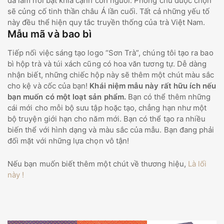
đã làm nổi bật khía cạnh con người. Phông chữ được chọn
sẽ củng cố tinh thần châu Á lần cuối. Tất cả những yếu tố
này đều thể hiện quy tắc truyền thống của trà Việt Nam.
Mẫu mã và bao bì
Tiếp nối việc sáng tạo logo “Sơn Trà”, chúng tôi tạo ra bao
bì hộp trà và túi xách cũng có hoa văn tương tự. Dễ dàng
nhận biết, những chiếc hộp này sẽ thêm một chút màu sắc
cho kệ và cốc của bạn!
Khái niệm mẫu này rất hữu ích nếu
bạn muốn có một loạt sản phẩm.
Bạn có thể thêm những
cái mới cho mỗi bộ sưu tập hoặc tạo, chẳng hạn như một
bộ truyện giới hạn cho năm mới. Bạn có thể tạo ra nhiều
biến thể với hình dạng và màu sắc của mẫu. Bạn đang phải
đối mặt với những lựa chọn vô tận!
Nếu bạn muốn biết thêm một chút về thương hiệu,
Là lối
này !