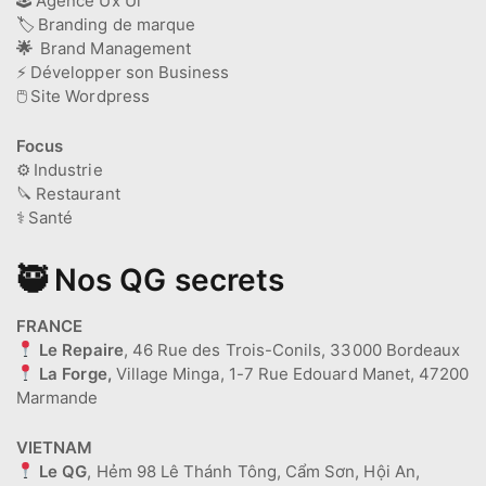
🕹️
Agence Ux Ui
🏷️
Branding de marque
🌟
Brand Management
⚡
Développer son Business
🖱️
Site Wordpress
Focus
⚙️
Industrie
🔪
Restaurant
⚕️
Santé
🥷 Nos QG secrets
FRANCE
Le Repaire
, 46 Rue des Trois-Conils, 33000 Bordeaux
La Forge,
Village Minga, 1-7 Rue Edouard Manet, 47200
Marmande
VIETNAM
Le QG
, Hẻm 98 Lê Thánh Tông, Cẩm Sơn, Hội An,