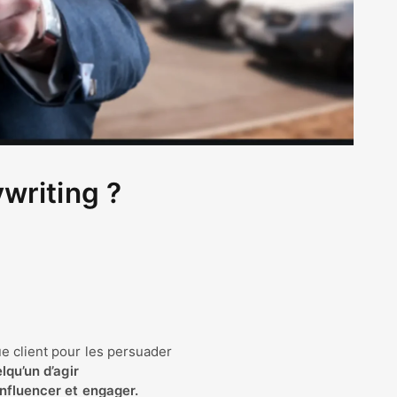
writing ?
g
ue client pour les persuader
lqu’un d’agir
influencer et engager.