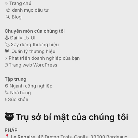
✨
Trang chủ
🎨
danh mục đầu tư
🔍
Blog
Chuyên môn của chúng tôi
🕹️
Đại lý Ux UI
🏷️
Xây dựng thương hiệu
🌟
Quản lý thương hiệu
⚡
Phát triển doanh nghiệp của bạn
🖱️
Trang web WordPress
Tập trung
⚙️
Ngành công nghiệp
🔪
Nhà hàng
⚕️
Sức khỏe
🥷 Trụ sở bí mật của chúng tôi
PHÁP
Le Repaire
, 46 Đường Trois-Conils, 33000 Bordeaux