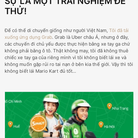
SỰ LÀ MỘT TRẢI NGHIỆM ĐỂ
THỬ!
Để có thể di chuyển giống như người Việt Nam,
Tôi đã tải
xuống ứng dụng Grab
. Grab là Uber châu Á, nhưng ở đây,
các chuyến đi chủ yếu được thực hiện bằng xe tay ga chứ
không phải bằng ô tô. Thật không may, tôi đã không thuê
chiếc xe tay ga của riêng mình vì tôi không biết lái xe và
không muốn gặp rủi ro tai nạn ở bên kia thế giới. Vậy thì tôi
không biết lái Mario Kart đủ tốt...