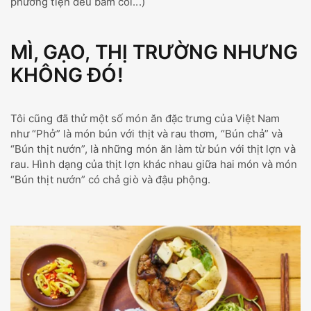
phương tiện đều bấm còi...)
MÌ, GẠO, THỊ TRƯỜNG NHƯNG
KHÔNG ĐÓ!
Tôi cũng đã thử một số món ăn đặc trưng của Việt Nam
như “Phở” là món bún với thịt và rau thơm, “Bún chả” và
“Bún thịt nướn”, là những món ăn làm từ bún với thịt lợn và
rau. Hình dạng của thịt lợn khác nhau giữa hai món và món
“Bún thịt nướn” có chả giò và đậu phộng.