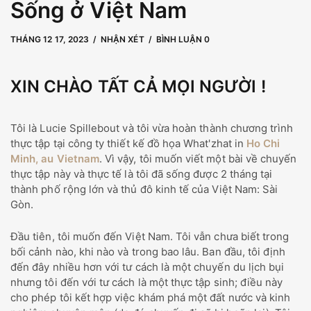
Sống ở Việt Nam
THÁNG 12 17, 2023
THÁNG 9 17, 2025
bởi
user
NHẬN XÉT
BÌNH LUẬN 0
XIN CHÀO TẤT CẢ MỌI NGƯỜI !
Tôi là Lucie Spillebout và tôi vừa hoàn thành chương trình
thực tập tại công ty thiết kế đồ họa What'zhat in
Ho Chi
Minh, au Vietnam
. Vì vậy, tôi muốn viết một bài về chuyến
thực tập này và thực tế là tôi đã sống được 2 tháng tại
thành phố rộng lớn và thủ đô kinh tế của Việt Nam: Sài
Gòn.
Đầu tiên, tôi muốn đến Việt Nam. Tôi vẫn chưa biết trong
bối cảnh nào, khi nào và trong bao lâu. Ban đầu, tôi định
đến đây nhiều hơn với tư cách là một chuyến du lịch bụi
nhưng tôi đến với tư cách là một thực tập sinh; điều này
cho phép tôi kết hợp việc khám phá một đất nước và kinh