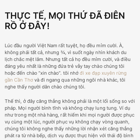
THỰC TẾ, MỌI THỨ ĐÃ ĐIÊN
RỒ Ở ĐÂY!
Lúc đầu người Việt Nam rất tuyệt, họ đều mỉm cười. À,
không phải tất cả, nhưng ¾, vì suốt ngày nhìn khách du
lịch chắc mệt lắm. Nhưng tất cả họ đều mỉm cười, và điều
đáng yêu nhất là những đứa trẻ vẫy tay chào chúng tôi
hoặc đến chào “xin chào”. tôi nhớ
đi xe đạp xuyên rừng
gần Cần Thơ
và đi ngang qua những ngôi nhà khác, tôi
nghe thấy người dân chào chúng tôi.
Thế thì, ở đây căng thẳng không phải là một lối sống so với
pháp. Mọi người bình tĩnh và không chạy lung tung. Ví dụ
như trong một nhà hàng, rất hiếm khi mọi người được phục
vụ cùng một lúc, người phục vụ không chạy vòng quanh,
chúng tôi không nghe thấy những lời nhận xét căng thẳng
phát ra từ nhà bếp, dịch vụ được thực hiện với thái độ bình