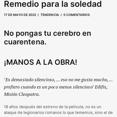
Remedio para la soledad
17 DE MAYO DE 2022
17 DE SEPTIEMBRE DE 2025
por
user
TENDENCIA
0 COMENTARIOS
No pongas tu cerebro en
cuarentena.
¡MANOS A LA OBRA!
"Es demasiado silencioso, ... eso no me gusta mucho, ...
prefiero cuando es un poco menos silencioso" Edifis,
Misión Cleopatra.
18 años después del estreno de la película, no es un
ataque de legionarios romanos lo que tememos, sino el de