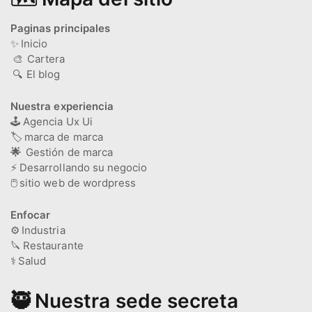
Paginas principales
✨
Inicio
🎨
Cartera
🔍
El blog
Nuestra experiencia
🕹️
Agencia Ux Ui
🏷️
marca de marca
🌟
Gestión de marca
⚡
Desarrollando su negocio
🖱️
sitio web de wordpress
Enfocar
⚙️
Industria
🔪
Restaurante
⚕️
Salud
🥷 Nuestra sede secreta