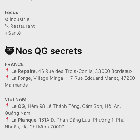
Focus
⚙️
Industrie
🔪
Restaurant
⚕️
Santé
🥷 Nos QG secrets
FRANCE
Le Repaire
, 46 Rue des Trois-Conils, 33000 Bordeaux
La Forge,
Village Minga, 1-7 Rue Edouard Manet, 47200
Marmande
VIETNAM
Le QG
, Hẻm 98 Lê Thánh Tông, Cẩm Sơn, Hội An,
Quảng Nam
La Planque
, 161A Đ. Phan Đăng Lưu, Phường 1, Phú
Nhuận, Hồ Chí Minh 70000