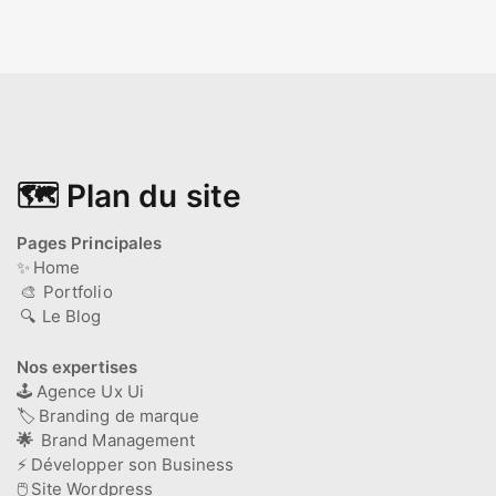
🗺️ Plan du site
Pages Principales
✨
Home
🎨
Portfolio
🔍
Le Blog
Nos expertises
🕹️
Agence Ux Ui
🏷️
Branding de marque
🌟
Brand Management
⚡
Développer son Business
🖱️
Site Wordpress