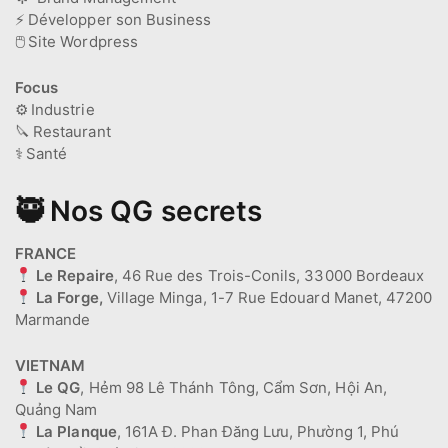
⚡
Développer son Business
🖱️
Site Wordpress
Focus
⚙️
Industrie
🔪
Restaurant
⚕️
Santé
🥷 Nos QG secrets
FRANCE
Le Repaire
, 46 Rue des Trois-Conils, 33000 Bordeaux
La Forge,
Village Minga, 1-7 Rue Edouard Manet, 47200
Marmande
VIETNAM
Le QG
, Hẻm 98 Lê Thánh Tông, Cẩm Sơn, Hội An,
Quảng Nam
La Planque
, 161A Đ. Phan Đăng Lưu, Phường 1, Phú