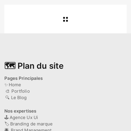
🗺️ Plan du site
Pages Principales
✨
Home
🎨
Portfolio
🔍
Le Blog
Nos expertises
🕹️
Agence Ux Ui
🏷️
Branding de marque
🌟
Brand Management