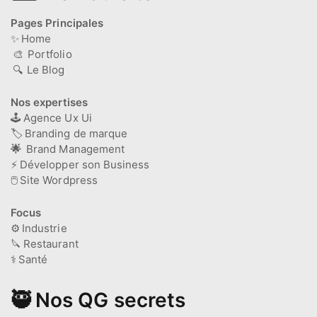
Pages Principales
✨
Home
🎨
Portfolio
🔍
Le Blog
Nos expertises
🕹️
Agence Ux Ui
🏷️
Branding de marque
🌟
Brand Management
⚡
Développer son Business
🖱️
Site Wordpress
Focus
⚙️
Industrie
🔪
Restaurant
⚕️
Santé
🥷 Nos QG secrets