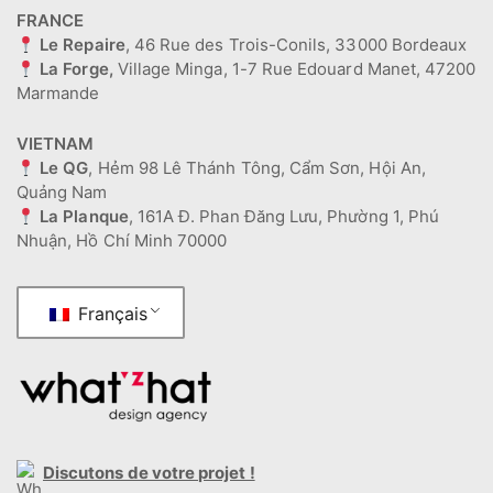
FRANCE
Le Repaire
, 46 Rue des Trois-Conils, 33000 Bordeaux
La Forge,
Village Minga, 1-7 Rue Edouard Manet, 47200
Marmande
VIETNAM
Le QG
, Hẻm 98 Lê Thánh Tông, Cẩm Sơn, Hội An,
Quảng Nam
La Planque
, 161A Đ. Phan Đăng Lưu, Phường 1, Phú
Nhuận, Hồ Chí Minh 70000
Français
Discutons de votre projet !