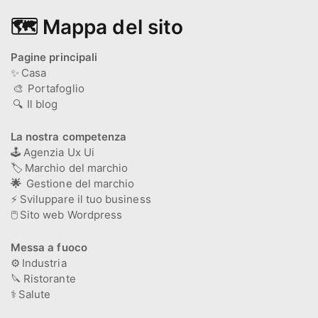
🗺️ Mappa del sito
Pagine principali
✨
Casa
🎨
Portafoglio
🔍
Il blog
La nostra competenza
🕹️
Agenzia Ux Ui
🏷️
Marchio del marchio
🌟
Gestione del marchio
⚡
Sviluppare il tuo business
🖱️
Sito web Wordpress
Messa a fuoco
⚙️
Industria
🔪
Ristorante
⚕️
Salute