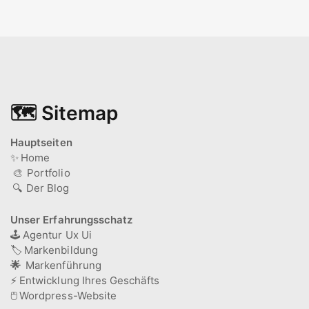
🗺️ Sitemap
Hauptseiten
✨
Home
🎨
Portfolio
🔍
Der Blog
Unser Erfahrungsschatz
🕹️
Agentur Ux Ui
🏷️
Markenbildung
🌟
Markenführung
⚡
Entwicklung Ihres Geschäfts
🖱️
Wordpress-Website