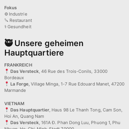
Fokus
⚙️
Industrie
🔪
Restaurant
⚕️
Gesundheit
🥷 Unsere geheimen
Hauptquartiere
FRANKREICH
Das Versteck
, 46 Rue des Trois-Conils, 33000
Bordeaux
La Forge,
Village Minga, 1-7 Rue Edouard Manet, 47200
Marmande
VIETNAM
Das Hauptquartier
, Haus 98 Le Thanh Tong, Cam Son,
Hoi An, Quang Nam
Das Versteck
, 161A Đ. Phan Dong Luu, Phuong 1, Phu
Nhuan, Ho-Chi-Minh-Stadt 70000